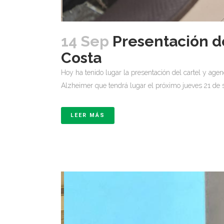
14 Sep
Presentación d
Costa
Hoy ha tenido lugar la presentación del cartel y ag
Alzheimer que tendrá lugar el próximo jueves 21 de s
LEER MÁS