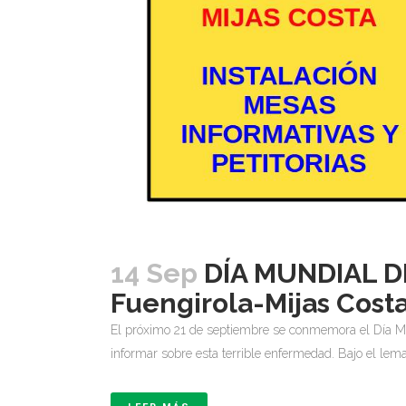
14 Sep
DÍA MUNDIAL D
Fuengirola-Mijas Cost
El próximo 21 de septiembre se conmemora el Día Mun
informar sobre esta terrible enfermedad. Bajo el lema