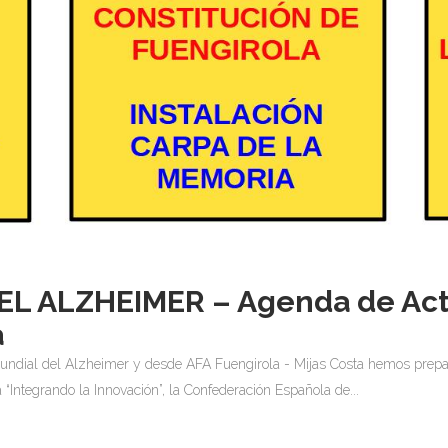
EL ALZHEIMER – Agenda de Act
a
dial del Alzheimer y desde AFA Fuengirola - Mijas Costa hemos preparad
 “Integrando la Innovación”, la Confederación Española de...