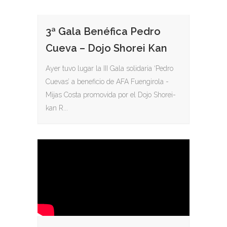
3ª Gala Benéfica Pedro
Cueva – Dojo Shorei Kan
Ayer tuvo lugar la III Gala solidaria ‘Pedro
Cuevas’ a beneficio de AFA Fuengirola -
Mijas Costa promovida por el Dojo Shorei-
kan R...