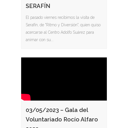
SERAFÍN
El pasado viernes recibimos la visita de
Serafín, de "Ritmo y Diversión", quien quiso
acercarse al Centro Adolfo Suárez para
animar con su...
03/05/2023 – Gala del
Voluntariado Rocío Alfaro