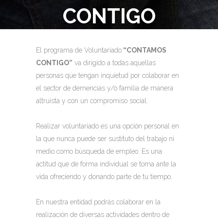
CONTIGO
El programa de Voluntariado
“CONTAMOS
CONTIGO”
va dirigido a todas aquellas
personas que tengan inquietud por colaborar en
el sector de demencias y/o familia de manera
altruista y con un compromiso social.
Realizar voluntariado es una opción personal en
la que nunca puede ser sustituto del trabajo ni
medio como búsqueda de empleo. Es una
actitud que de forma individual se toma ante la
vida ofreciendo y donando parte de tu tiempo.
En nuestra entidad podrás colaborar en la
realización de diversas actividades dentro de