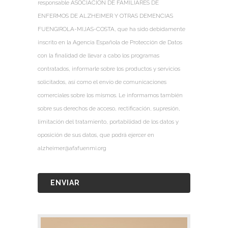
responsable ASOCIACIÓN DE FAMILIARES DE
ENFERMOS DE ALZHEIMER Y OTRAS DEMENCIAS
FUENGIROLA-MIJAS-COSTA, que ha sido debidamente
inscrito en la Agencia Española de Protección de Datos
con la finalidad de llevar a cabo los programas
contratados, informarle sobre los productos y servicios
solicitados, así como el envío de comunicaciones
comerciales sobre los mismos. Le informamos también
sobre sus derechos de acceso, rectificación, supresión,
limitación del tratamiento, portabilidad de los datos y
oposición de sus datos, que podrá ejercer en
alzheimer@afafuenmi.org