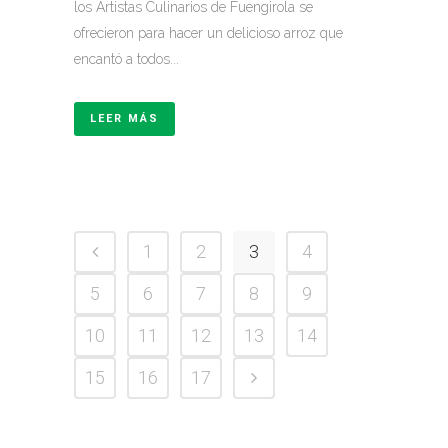
los Artistas Culinarios de Fuengirola se
ofrecieron para hacer un delicioso arroz que
encantó a todos...
LEER MÁS
1
2
3
4
5
6
7
8
9
10
11
12
13
14
15
16
17