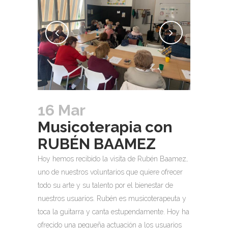
16 Mar
Musicoterapia con
RUBÉN BAAMEZ
Hoy hemos recibido la visita de Rubén Baamez,
uno de nuestros voluntarios que quiere ofrecer
todo su arte y su talento por el bienestar de
nuestros usuarios. Rubén es musicoterapeuta y
toca la guitarra y canta estupendamente. Hoy ha
ofrecido una pequeña actuación a los usuarios