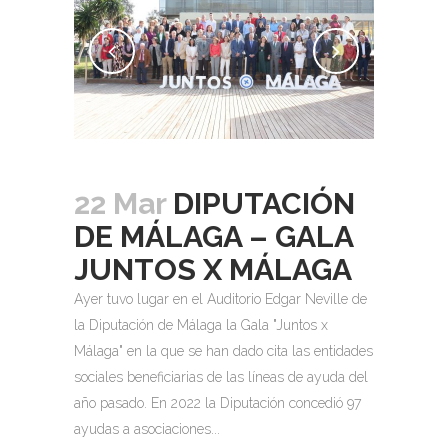
22 Mar
DIPUTACIÓN
DE MÁLAGA – GALA
JUNTOS X MÁLAGA
Ayer tuvo lugar en el Auditorio Edgar Neville de
la Diputación de Málaga la Gala "Juntos x
Málaga" en la que se han dado cita las entidades
sociales beneficiarias de las líneas de ayuda del
año pasado. En 2022 la Diputación concedió 97
ayudas a asociaciones...