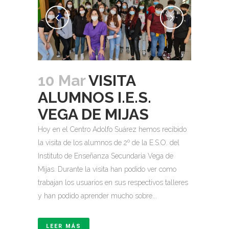
10 Mar
VISITA
ALUMNOS I.E.S.
VEGA DE MIJAS
Hoy en el Centro Adolfo Suárez hemos recibido
la visita de los alumnos de 2º de la E.S.O. del
Instituto de Enseñanza Secundaria Vega de
Mijas. Durante la visita han podido ver como
trabajan los usuarios en sus respectivos talleres
y han podido aprender mucho sobre...
LEER MÁS