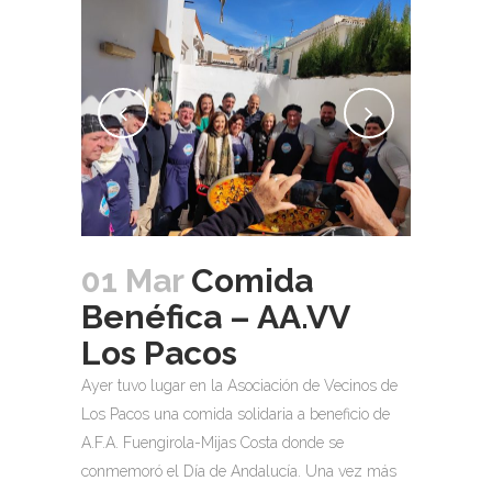
01 Mar
Comida
Benéfica – AA.VV
Los Pacos
Ayer tuvo lugar en la Asociación de Vecinos de
Los Pacos una comida solidaria a beneficio de
A.F.A. Fuengirola-Mijas Costa donde se
conmemoró el Día de Andalucía. Una vez más