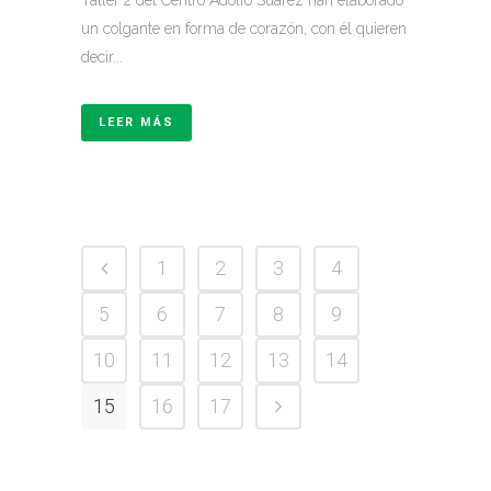
Taller 2 del Centro Adolfo Suárez han elaborado
un colgante en forma de corazón, con él quieren
decir...
LEER MÁS
1
2
3
4
5
6
7
8
9
10
11
12
13
14
15
16
17