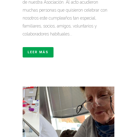
de nuestra Asociación. Al acto acudieron
muchas personas que quisieron celebrar con
nosotros este cumpleaños tan especial,
familiares, socios, amigos, voluntarios y
colaboradores habituales...
LEER MÁS