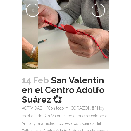
14 Feb
San Valentín
en el Centro Adolfo
Suárez 💞
ACTIVIDAD - "Con todo mi CORAZÓN!!!!" Hoy
es el día de San Valentín, en el que se celebra el
"amor y la amistad", por eso los usuarios del