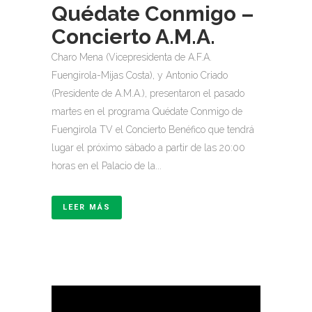
Quédate Conmigo –
Concierto A.M.A.
Charo Mena (Vicepresidenta de A.F.A.
Fuengirola-Mijas Costa), y Antonio Criado
(Presidente de A.M.A.), presentaron el pasado
martes en el programa Quédate Conmigo de
Fuengirola TV el Concierto Benéfico que tendrá
lugar el próximo sábado a partir de las 20:00
horas en el Palacio de la...
LEER MÁS