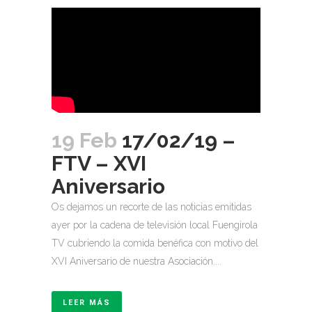
19 Feb
17/02/19 –
FTV – XVI
Aniversario
Os dejamos un recorte de las noticias emitidas
ayer por la cadena de televisión local Fuengirola
TV cubriendo la comida benéfica con motivo del
XVI Aniversario de nuestra Asociación....
LEER MÁS