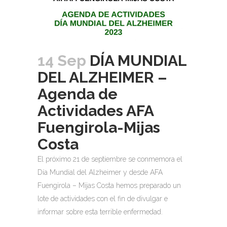
14 Sep
DÍA MUNDIAL
DEL ALZHEIMER –
Agenda de
Actividades AFA
Fuengirola-Mijas
Costa
El próximo 21 de septiembre se conmemora el
Día Mundial del Alzheimer y desde AFA
Fuengirola – Mijas Costa hemos preparado un
lote de actividades con el fin de divulgar e
informar sobre esta terrible enfermedad.